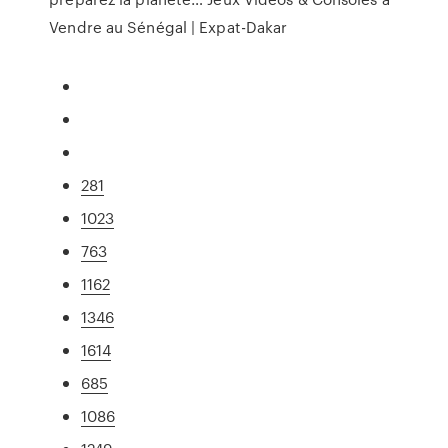
Vendre au Sénégal | Expat-Dakar
281
1023
763
1162
1346
1614
685
1086