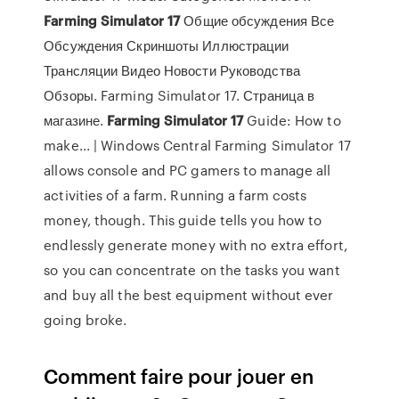
Farming
Simulator
17
Общие обсуждения Все
Обсуждения Скриншоты Иллюстрации
Трансляции Видео Новости Руководства
Обзоры. Farming Simulator 17. Страница в
магазине.
Farming
Simulator
17
Guide: How to
make... | Windows Central Farming Simulator 17
allows console and PC gamers to manage all
activities of a farm. Running a farm costs
money, though. This guide tells you how to
endlessly generate money with no extra effort,
so you can concentrate on the tasks you want
and buy all the best equipment without ever
going broke.
Comment faire pour jouer en